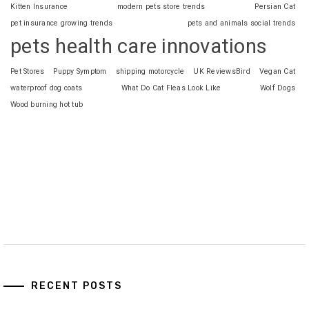
Kitten Insurance
modern pets store trends
Persian Cat
pet insurance growing trends
pets and animals social trends
pets health care innovations
Pet Stores
Puppy Symptom
shipping motorcycle
UK ReviewsBird
Vegan Cat
waterproof dog coats
What Do Cat Fleas Look Like
Wolf Dogs
Wood burning hot tub
RECENT POSTS