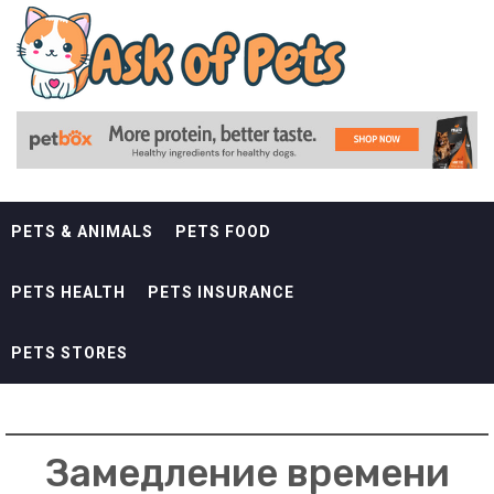
Skip
ASK OF PETS
to
content
ANDREWS KURTH PETS
PETS & ANIMALS
PETS FOOD
PETS HEALTH
PETS INSURANCE
PETS STORES
Замедление времени